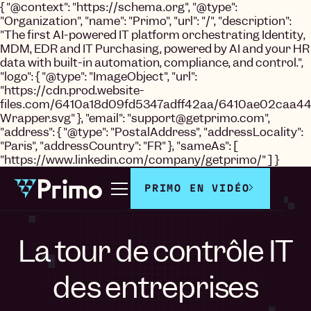
{ "@context": "https://schema.org", "@type":
"Organization", "name": "Primo", "url": "/", "description":
"The first AI-powered IT platform orchestrating Identity,
MDM, EDR and IT Purchasing, powered by AI and your HR
data with built-in automation, compliance, and control.",
"logo": { "@type": "ImageObject", "url":
"https://cdn.prod.website-
files.com/6410a18d09fd5347adff42aa/6410ae02caa44
Wrapper.svg" }, "email": "support@getprimo.com",
"address": { "@type": "PostalAddress", "addressLocality":
"Paris", "addressCountry": "FR" }, "sameAs": [
"https://www.linkedin.com/company/getprimo/" ] }
PRIMO EN VIDÉO
La tour de contrôle IT
des entreprises